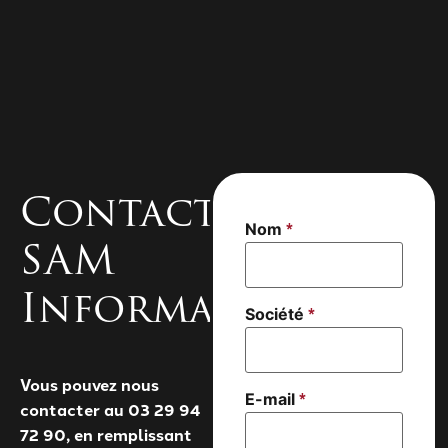
Contacter
*
Nom
SAM
Informatique
*
Société
Vous pouvez nous
*
Société
E-mail
contacter au 03 29 94
*
jointes
72 90, en remplissant