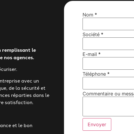
*
Nom
*
Société
 remplissant le
*
E-mail
de nos agences.
curiser.
message
*
Téléphone
Téléphone
treprise avec un
E-mail
ue, de la sécurité et
Commentaire ou mess
nces réparties dans le
e satisfaction.
Envoyer
nance et le bon