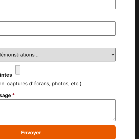
intes
on, captures d'écrans, photos, etc.)
*
ssage
Envoyer