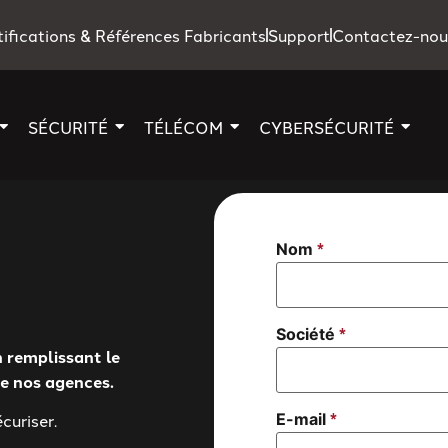
tifications & Références Fabricants
Support
Contactez-nou
SÉCURITÉ
TÉLÉCOM
CYBERSÉCURITÉ
*
Nom
*
Société
 remplissant le
de nos agences.
*
*
E-mail
curiser.
message