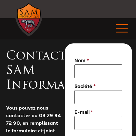
Contacter
*
* pièces
Nom
SAM
Commentaire
Informatique
*
Société
Vous pouvez nous
*
E-mail
contacter au 03 29 94
72 90, en remplissant
le formulaire ci-joint