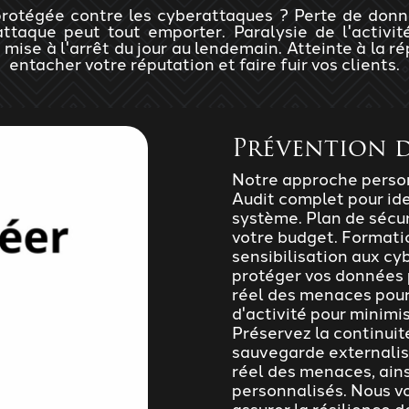
rotégée contre les cyberattaques ? Perte de donnée
rattaque peut tout emporter. Paralysie de l'activi
re mise à l'arrêt du jour au lendemain. Atteinte à la 
entacher votre réputation et faire fuir vos clients.
Prévention d
Notre approche person
Audit complet pour iden
système. Plan de sécur
votre budget. Formati
sensibilisation aux c
protéger vos données 
réel des menaces pour 
d'activité pour minimi
Préservez la continuit
sauvegarde externalis
réel des menaces, ainsi
personnalisés. Nous vo
assurer la résilience 