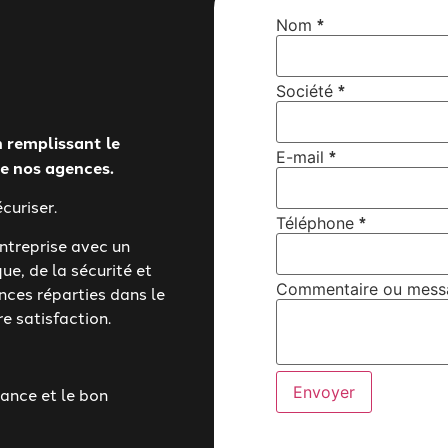
*
Nom
* *
*
Société
Téléphone
 remplissant le
*
E-mail
de nos agences.
curiser.
*
Téléphone
treprise avec un
ue, de la sécurité et
Commentaire ou mess
nces réparties dans le
e satisfaction.
Envoyer
nance et le bon